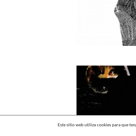
CONTACTAR
·
IDIOMA
·
AGRADECIMIENTOS
LEGAL
·
COOKIES
·
PRIVACIDAD
Este sitio web utiliza cookies para que t