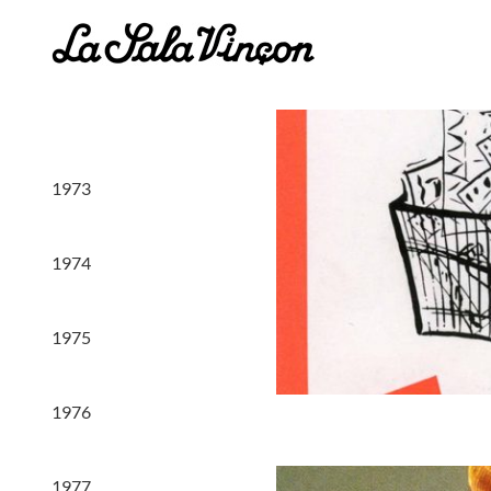
Saltar
al
contenido
1973
1974
1975
1976
1977