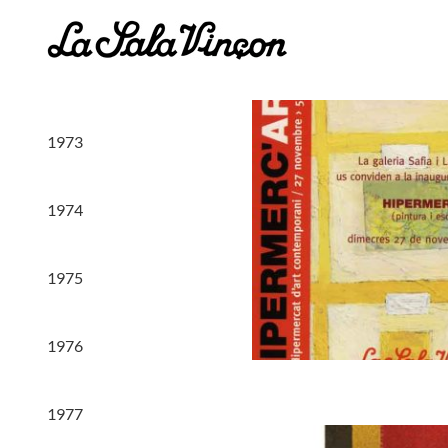
Saltar
al
contenido
1973
1974
1975
1976
1977