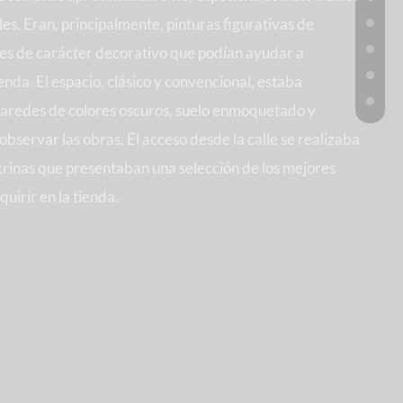
ales. Eran, principalmente, pinturas figurativas de
nes de carácter decorativo que podían ayudar a
ienda. El espacio, clásico y convencional, estaba
paredes de colores oscuros, suelo enmoquetado y
bservar las obras. El acceso desde la calle se realizaba
vitrinas que presentaban una selección de los mejores
uirir en la tienda.