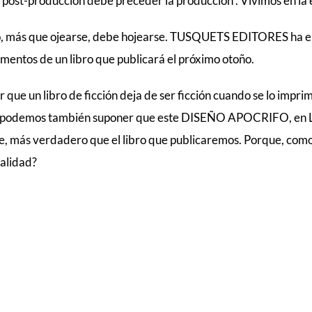
 post-producción debe preceder la producción”. Vivimos en la e
nto, más que ojearse, debe hojearse. TUSQUETS EDITORES ha
agmentos de un libro que publicará el próximo otoño.
 que un libro de ficción deja de ser ficción cuando se lo imprime
os podemos también suponer que este DISEÑO APOCRIFO,
, más verdadero que el libro que publicaremos. Porque, como e
ealidad?