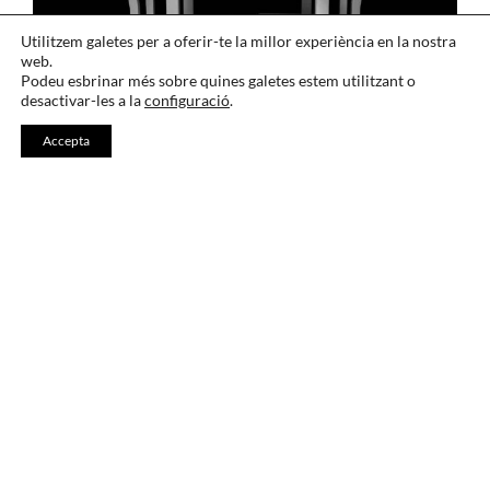
Utilitzem galetes per a oferir-te la millor experiència en la nostra
web.
Podeu esbrinar més sobre quines galetes estem utilitzant o
desactivar-les a la
configuració
.
Accepta
288 – díez+díez. La ironía es la
erótica de la dialéctica (2012)
1973