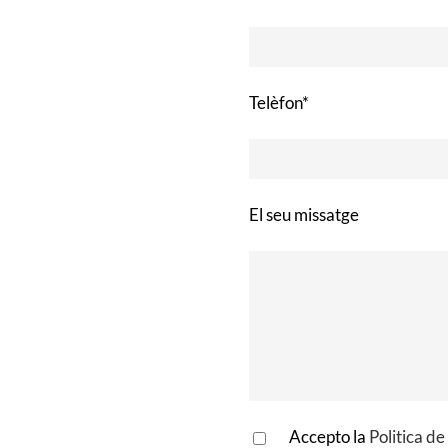
Telèfon*
El seu missatge
Accepto la
Politica de