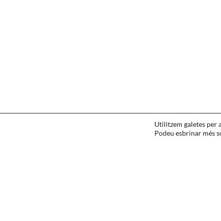
CONTACTAR
·
IDIOMA
·
AGRAÏMENTS
Utilitzem galetes per 
LEGAL
·
COOKIES
·
PRIVACITAT
Podeu esbrinar més sob