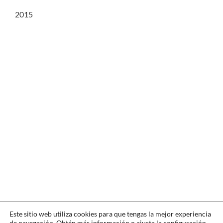
2015
Este sitio web utiliza cookies para que tengas la mejor experiencia
de navegación. Obtén más información o ajusta la
configuración
.