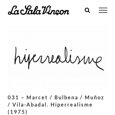
Skip
to
content
031 – Marcet / Bulbena / Muñoz
/ Vila-Abadal. Hiperrealisme
(1975)