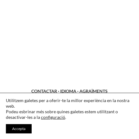
CONTACTAR
·
IDIOMA
·
AGRAÏMENTS
Utilitzem galetes per a oferir-te la millor experiència en la nostra
LEGAL
·
COOKIES
·
PRIVACITAT
web.
Podeu esbrinar més sobre quines galetes estem utilitzant o
desactivar-les a la
configuració
.
Accepta