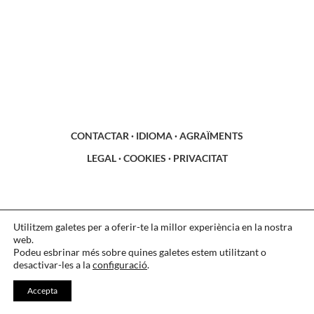
CONTACTAR
·
IDIOMA
·
AGRAÏMENTS
LEGAL
·
COOKIES
·
PRIVACITAT
Utilitzem galetes per a oferir-te la millor experiència en la nostra
web.
Podeu esbrinar més sobre quines galetes estem utilitzant o
desactivar-les a la
configuració
.
Accepta