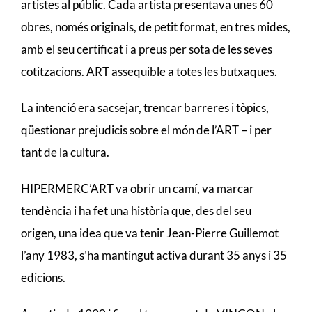
artistes al públic. Cada artista presentava unes 60
obres, només originals, de petit format, en tres mides,
amb el seu certificat i a preus per sota de les seves
cotitzacions. ART assequible a totes les butxaques.
La intenció era sacsejar, trencar barreres i tòpics,
qüestionar prejudicis sobre el món de l’ART – i per
tant de la cultura.
HIPERMERC’ART va obrir un camí, va marcar
tendència i ha fet una història que, des del seu
origen, una idea que va tenir Jean-Pierre Guillemot
l’any 1983, s’ha mantingut activa durant 35 anys i 35
edicions.