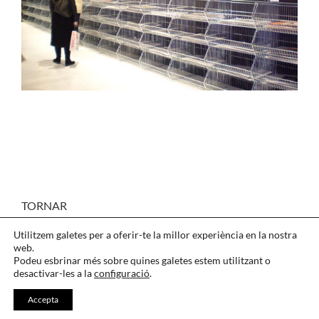
TORNAR
Utilitzem galetes per a oferir-te la millor experiència en la nostra
web.
Podeu esbrinar més sobre quines galetes estem utilitzant o
desactivar-les a la
configuració
.
CONTACTAR
·
IDIOMA
·
AGRAÏMENTS
Accepta
LEGAL
·
COOKIES
·
PRIVACITAT