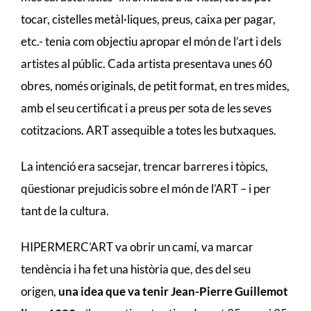
tocar, cistelles metàl·liques, preus, caixa per pagar,
etc.- tenia com objectiu apropar el món de l’art i dels
artistes al públic. Cada artista presentava unes 60
obres, només originals, de petit format, en tres mides,
amb el seu certificat i a preus per sota de les seves
cotitzacions. ART assequible a totes les butxaques.
La intenció era sacsejar, trencar barreres i tòpics,
qüestionar prejudicis sobre el món de l’ART – i per
tant de la cultura.
HIPERMERC’ART va obrir un camí, va marcar
tendència i ha fet una història que, des del seu
origen,
una idea que va tenir Jean-Pierre Guillemot