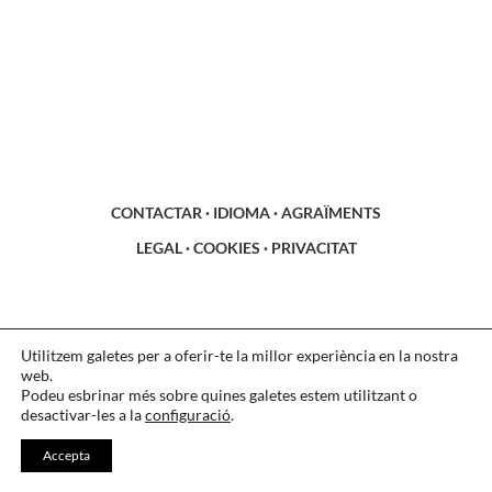
CONTACTAR
·
IDIOMA
·
AGRAÏMENTS
LEGAL
·
COOKIES
·
PRIVACITAT
Utilitzem galetes per a oferir-te la millor experiència en la nostra
web.
Podeu esbrinar més sobre quines galetes estem utilitzant o
desactivar-les a la
configuració
.
Accepta