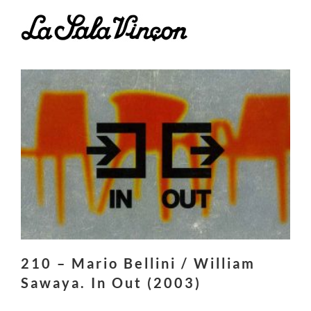
Skip
to
content
210 – Mario Bellini / William
Sawaya. In Out (2003)