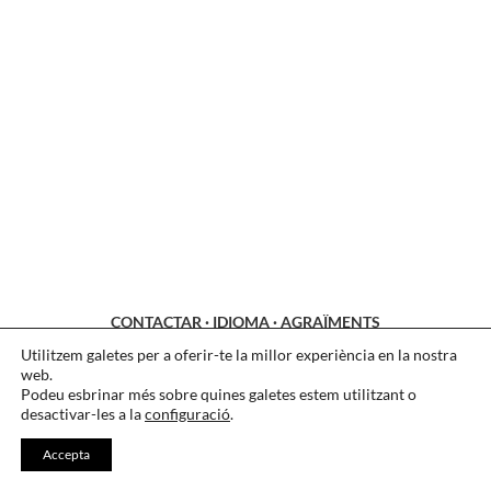
CONTACTAR
·
IDIOMA
·
AGRAÏMENTS
Utilitzem galetes per a oferir-te la millor experiència en la nostra
LEGAL
·
COOKIES
·
PRIVACITAT
web.
Podeu esbrinar més sobre quines galetes estem utilitzant o
desactivar-les a la
configuració
.
Accepta