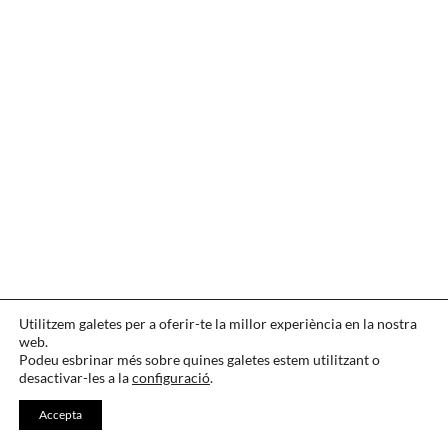
CONTACTAR
·
IDIOMA
·
AGRAÏMENTS
Utilitzem galetes per a oferir-te la millor experiència en la nostra
web.
LEGAL
·
COOKIES
·
PRIVACITAT
Podeu esbrinar més sobre quines galetes estem utilitzant o
desactivar-les a la
configuració
.
Accepta