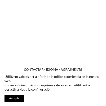
CONTACTAR
·
IDIOMA
·
AGRAÏMENTS
Utilitzem galetes per a oferir-te la millor experiència en la nostra
LEGAL
·
COOKIES
·
PRIVACITAT
web.
Podeu esbrinar més sobre quines galetes estem utilitzant o
desactivar-les a la
configuració
.
Accepta