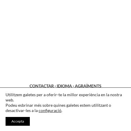
CONTACTAR
·
IDIOMA
·
AGRAÏMENTS
Utilitzem galetes per a oferir-te la millor experiència en la nostra
LEGAL
·
COOKIES
·
PRIVACITAT
web.
Podeu esbrinar més sobre quines galetes estem utilitzant o
desactivar-les a la
configuració
.
Accepta