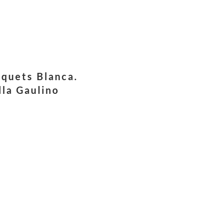
squets Blanca.
lla Gaulino