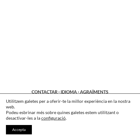
CONTACTAR
·
IDIOMA
·
AGRAÏMENTS
Utilitzem galetes per a oferir-te la millor experiència en la nostra
LEGAL
·
COOKIES
·
PRIVACITAT
web.
Podeu esbrinar més sobre quines galetes estem utilitzant o
desactivar-les a la
configuració
.
Accepta