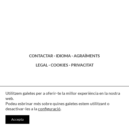
CONTACTAR
·
IDIOMA
·
AGRAÏMENTS
LEGAL
·
COOKIES
·
PRIVACITAT
Utilitzem galetes per a oferir-te la millor experiència en la nostra
web.
Podeu esbrinar més sobre quines galetes estem utilitzant o
desactivar-les a la
configuració
.
Accepta