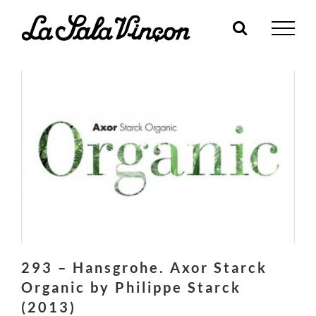
Skip
to
content
293 – Hansgrohe. Axor Starck
Organic by Philippe Starck
(2013)