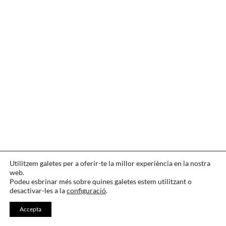
CONTACTAR
·
IDIOMA
·
AGRAÏMENTS
Utilitzem galetes per a oferir-te la millor experiència en la nostra
web.
LEGAL
·
COOKIES
·
PRIVACITAT
Podeu esbrinar més sobre quines galetes estem utilitzant o
desactivar-les a la
configuració
.
Accepta