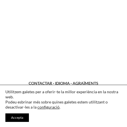
CONTACTAR
·
IDIOMA
·
AGRAÏMENTS
Utilitzem galetes per a oferir-te la millor experiència en la nostra
LEGAL
·
COOKIES
·
PRIVACITAT
web.
Podeu esbrinar més sobre quines galetes estem utilitzant o
desactivar-les a la
configuració
.
Accepta