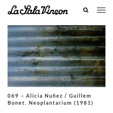
Skip
to
content
069 – Alicia Nuñez / Guillem
Bonet. Neoplantarium (1981)