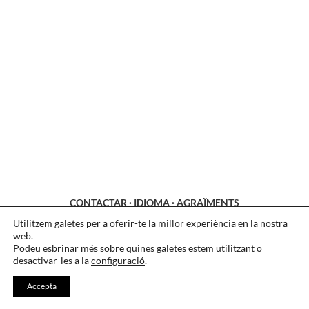
CONTACTAR
·
IDIOMA
·
AGRAÏMENTS
Utilitzem galetes per a oferir-te la millor experiència en la nostra
LEGAL
·
COOKIES
·
PRIVACITAT
web.
Podeu esbrinar més sobre quines galetes estem utilitzant o
desactivar-les a la
configuració
.
Accepta