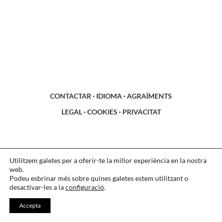
CONTACTAR
·
IDIOMA
·
AGRAÏMENTS
LEGAL
·
COOKIES
·
PRIVACITAT
Utilitzem galetes per a oferir-te la millor experiència en la nostra
web.
Podeu esbrinar més sobre quines galetes estem utilitzant o
desactivar-les a la
configuració
.
Accepta