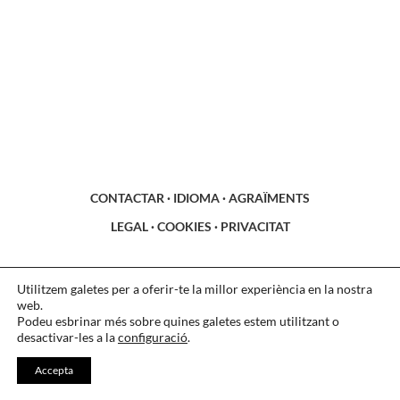
CONTACTAR
·
IDIOMA
·
AGRAÏMENTS
LEGAL
·
COOKIES
·
PRIVACITAT
Utilitzem galetes per a oferir-te la millor experiència en la nostra
web.
Podeu esbrinar més sobre quines galetes estem utilitzant o
desactivar-les a la
configuració
.
Accepta