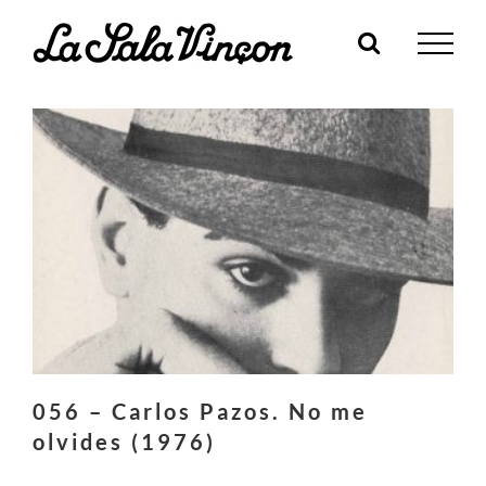
Skip
to
content
056 – Carlos Pazos. No me
olvides (1976)