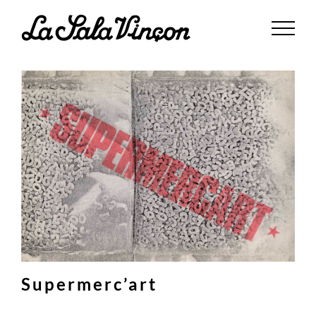
Saltar
al
contenido
Supermerc’art