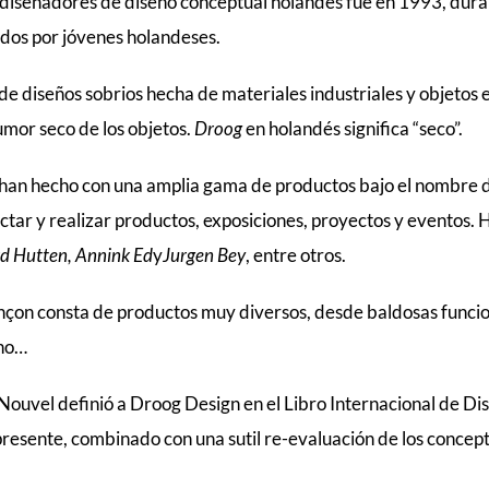
 diseñadores de diseño conceptual holandés fue en 1993, duran
dos por jóvenes holandeses.
e diseños sobrios hecha de materiales industriales y objetos e
umor seco de los objetos.
Droog
en holandés significa “seco”.
 han hecho con una amplia gama de productos bajo el nombre 
tar y realizar productos, exposiciones, proyectos y eventos.
rd Hutten, Annink Ed
y
Jurgen Bey
, entre otros.
nçon consta de productos muy diversos, desde baldosas funcion
ino…
 Nouvel definió a Droog Design en el Libro Internacional de D
presente, combinado con una sutil re-evaluación de los concept