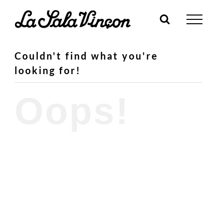
Skip
to
content
Couldn't find what you're
looking for!
Oops!