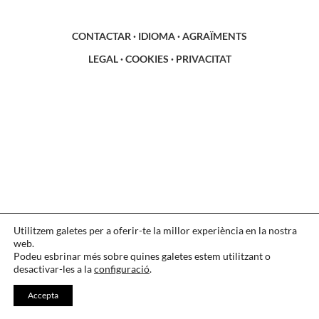
CONTACTAR
·
IDIOMA
·
AGRAÏMENTS
LEGAL
·
COOKIES
·
PRIVACITAT
Utilitzem galetes per a oferir-te la millor experiència en la nostra
web.
Podeu esbrinar més sobre quines galetes estem utilitzant o
desactivar-les a la
configuració
.
Accepta