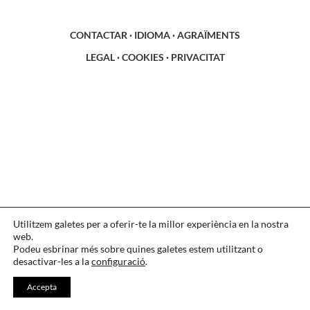
CONTACTAR
·
IDIOMA
·
AGRAÏMENTS
LEGAL
·
COOKIES
·
PRIVACITAT
Utilitzem galetes per a oferir-te la millor experiència en la nostra
web.
Podeu esbrinar més sobre quines galetes estem utilitzant o
desactivar-les a la
configuració
.
Accepta