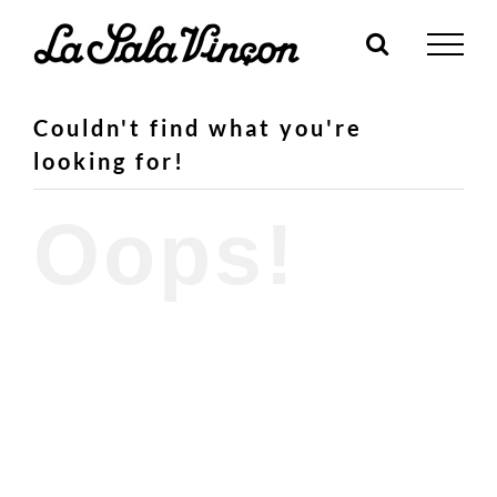
Skip
to
content
Couldn't find what you're
looking for!
Oops!