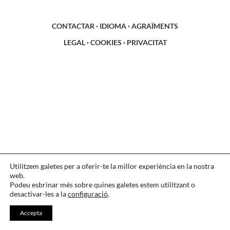
CONTACTAR
·
IDIOMA
·
AGRAÏMENTS
LEGAL
·
COOKIES
·
PRIVACITAT
Utilitzem galetes per a oferir-te la millor experiència en la nostra
web.
Podeu esbrinar més sobre quines galetes estem utilitzant o
desactivar-les a la
configuració
.
Accepta