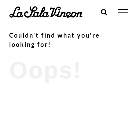
Skip
to
content
Couldn't find what you're
looking for!
Oops!