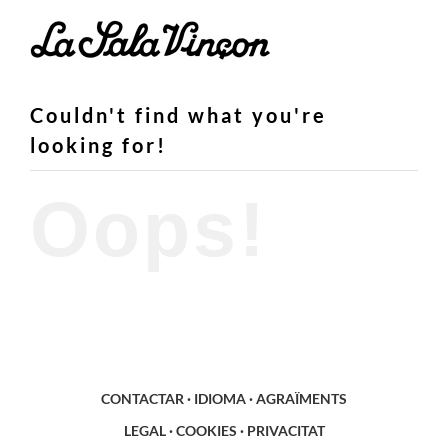
Skip
to
content
Couldn't find what you're
looking for!
Oops!
CONTACTAR
·
IDIOMA
·
AGRAÏMENTS
LEGAL
·
COOKIES
·
PRIVACITAT