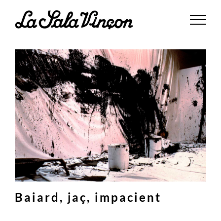
Saltar
al
contenido
Baiard, jaç, impacient