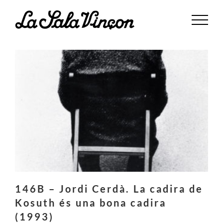
Saltar
al
contenido
146B – Jordi Cerdà. La cadira de
Kosuth és una bona cadira
(1993)