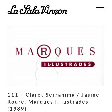
Saltar
al
contenido
111 – Claret Serrahima / Jaume
Roure. Marques Il.lustrades
(1989)