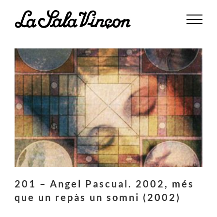
Saltar
al
contenido
201 – Angel Pascual. 2002, més
que un repàs un somni (2002)