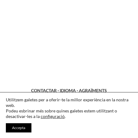
CONTACTAR
·
IDIOMA
·
AGRAÏMENTS
Utilitzem galetes per a oferir-te la millor experiència en la nostra
LEGAL
·
COOKIES
·
PRIVACITAT
web.
Podeu esbrinar més sobre quines galetes estem utilitzant o
desactivar-les a la
configuració
.
Accepta