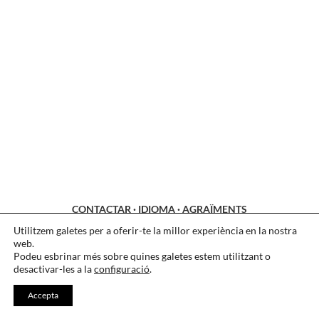
CONTACTAR
·
IDIOMA
·
AGRAÏMENTS
Utilitzem galetes per a oferir-te la millor experiència en la nostra
LEGAL
·
COOKIES
·
PRIVACITAT
web.
Podeu esbrinar més sobre quines galetes estem utilitzant o
desactivar-les a la
configuració
.
Accepta