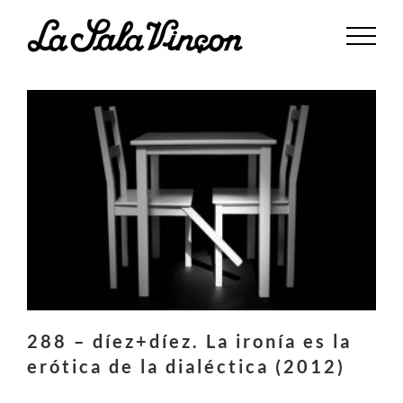
Saltar
al
contenido
288 – díez+díez. La ironía es la
erótica de la dialéctica (2012)