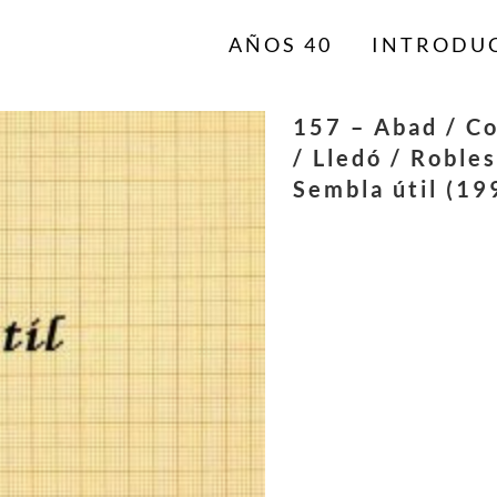
AÑOS 40
INTRODU
157 – Abad / Co
/ Lledó / Robles
Sembla útil (19