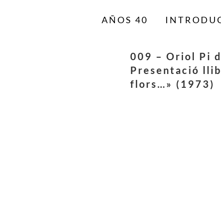
AÑOS 40
INTRODU
009 – Oriol Pi 
Presentació lli
flors…» (1973)