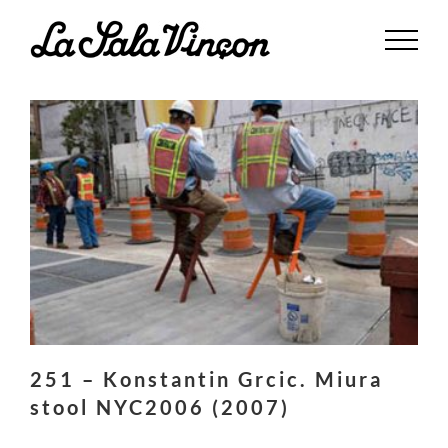
Saltar
al
contenido
251 – Konstantin Grcic. Miura
stool NYC2006 (2007)