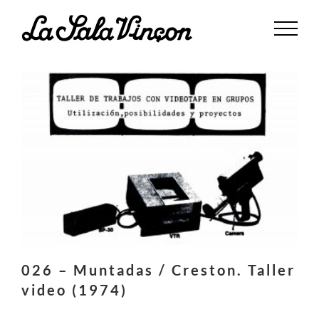
Saltar
al
contenido
026 – Muntadas / Creston. Taller
video (1974)