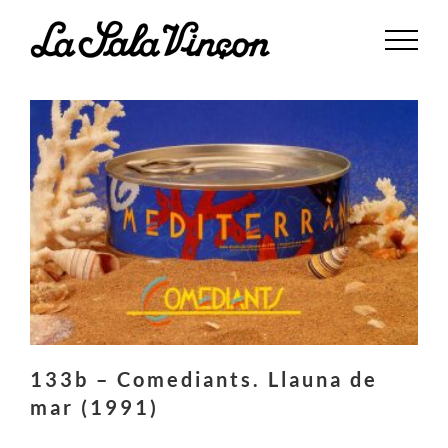
Saltar
al
contenido
133b – Comediants. Llauna de
mar (1991)