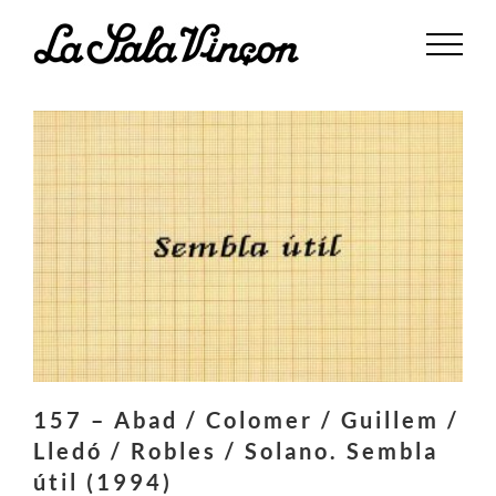
Saltar
al
contenido
157 – Abad / Colomer / Guillem /
Lledó / Robles / Solano. Sembla
útil (1994)