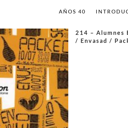
AÑOS 40
INTRODU
214 – Alumnes E
/ Envasad / Pac